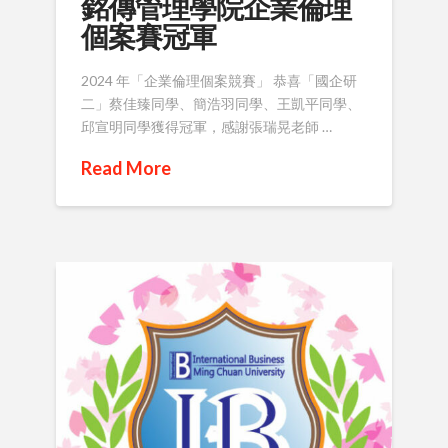
銘傳管理學院企業倫理
個案賽冠軍
2024 年「企業倫理個案競賽」 恭喜「國企研
二」蔡佳臻同學、簡浩羽同學、王凱平同學、
邱宣明同學獲得冠軍，感謝張瑞晃老師 …
Read More