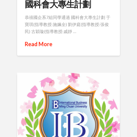
國科會大專生計劃
恭禧國企系7組同學通過 國科會大專生計劃 于
寶琪(指導教授:施姵全) 劉伊庭(指導教授:張俊
民) 古穎璇(指導教授:戚靜 …
Read More