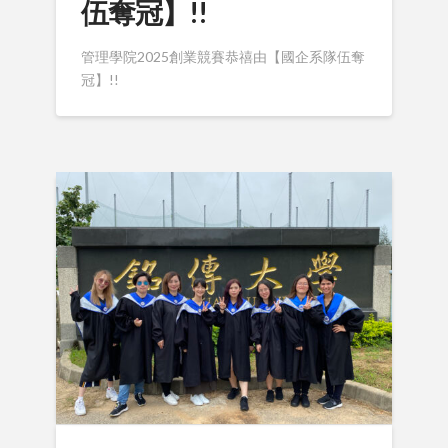
伍奪冠】!!
管理學院2025創業競賽恭禧由【國企系隊伍奪
冠】!!