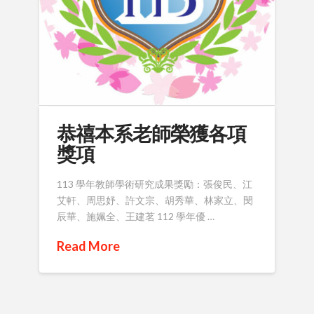
恭禧本系老師榮獲各項
獎項
113 學年教師學術研究成果獎勵：張俊民、江
艾軒、周思妤、許文宗、胡秀華、林家立、閔
辰華、施姵全、王建茗 112 學年優 …
Read More