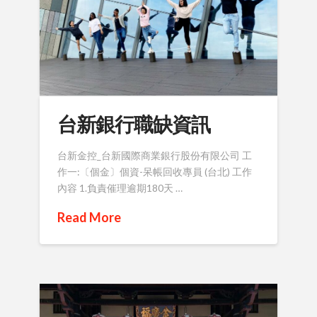
台新銀行職缺資訊
台新金控_台新國際商業銀行股份有限公司 工
作一:〔個金〕個資-呆帳回收專員 (台北) 工作
內容 1.負責催理逾期180天 …
Read More