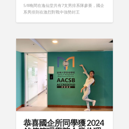
5/8晚間在逸仙堂共有7支男排系隊參賽，國企
系男排則在激烈對戰中強勢封王
恭喜國企所同學獲 2024