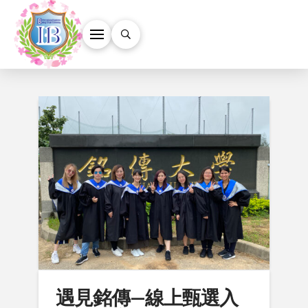
遇見銘傳—線上甄選入