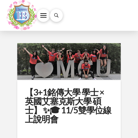
【3+1銘傳大學 學士 ×
英國艾塞克斯大學 碩
士】 ✨🎓 11/5雙學位線
上說明會