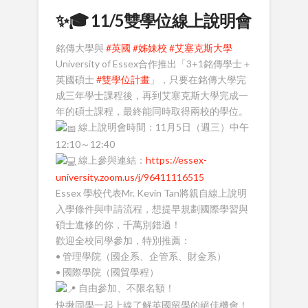
✨🎓 11/5雙學位線上說明會
銘傳大學與
#英國
#姊妹校
#艾塞克斯大學
University of Essex合作推出「3+1銘傳學士＋
英國碩士
#雙學位計畫
」，只要在銘傳大學完
成三年學士課程後，再到艾塞克斯大學完成一
年的碩士課程，最終能同時取得兩校的學位。
線上說明會時間：11月5日（週三）中午
12:10～12:40
線上參與連結：
https://essex-
university.zoom.us/j/96411116515
Essex 學校代表Mr. Kevin Tan將親自線上說明
入學條件與申請流程，想提早規劃國際學習與
碩士進修的你，千萬別錯過！
歡迎全校同學參加，特別推薦：
• 管理學院（國企系、企管系、財金系）
• 國際學院（國貿學程）
自由參加、不限名額！
快揪同學一起上線了解英國留學的絕佳機會！