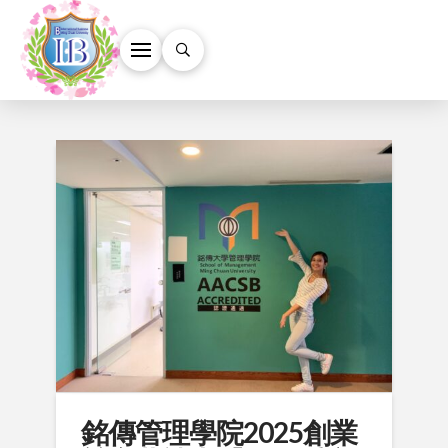
銘傳管理學院2025創業