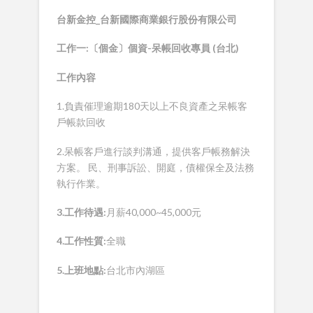
台新金控_
台新國際商業銀行股份有限公司
工作一:
〔個金〕個資-
呆帳回收專員 (
台北)
工作內容
1.負責催理逾期180天以上不良資產之呆帳客
戶帳款回收
2.呆帳客戶進行談判溝通，提供客戶帳務解決
方案。 民、刑事訴訟、開庭，債權保全及法務
執行作業。
3.
工作待遇:
月薪40,000~45,000元
4.
工作性質:
全職
5.
上班地點:
台北市內湖區