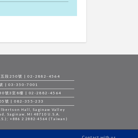
250號 | 02-2882-4564
 03-350-7001
3至8樓 | 02-2882-4564
 | 082-355-233
bertson Hall, Saginaw Valley
ad, Saginaw, MI 48710 U.S.A.
S.); +886 2 2882-4564 (Taiwan)
Contact with us